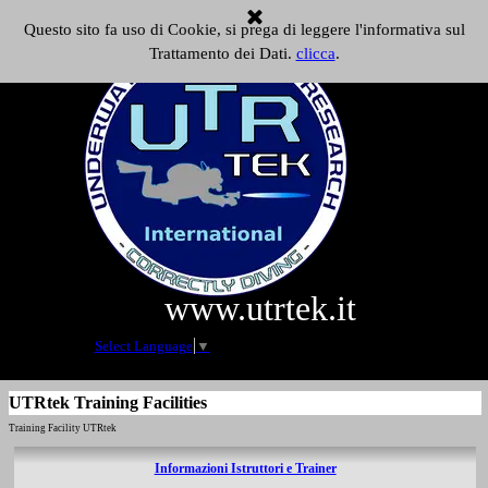
Vai ai contenuti
Questo sito fa uso di Cookie, si prega di leggere l'informativa sul
Salta menù
Trattamento dei Dati.
clicca
.
www.utrtek.it
Select Language
▼
UTRtek Training Facilities
Training Facility UTRtek
Informazioni Istruttori e Trainer