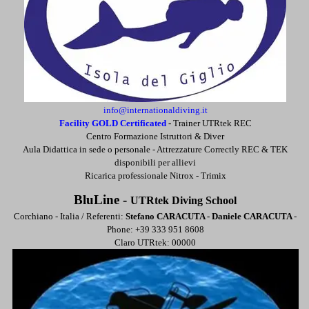
info@internationaldiving.it
Facility GOLD Certificated
-
Trainer UTRtek REC
Centro Formazione Istruttori & Diver
Aula Didattica in sede o personale -
Attrezzature Correctly REC & TEK
disponibili per allievi
Ricarica professionale Nitrox - Trimix
BluLine -
UTRtek Diving School
Corchiano - Italia / Referenti:
Stefano CARACUTA - Daniele CARACUTA
-
Phone: +39 333 951 8608
Claro UTRtek: 00000