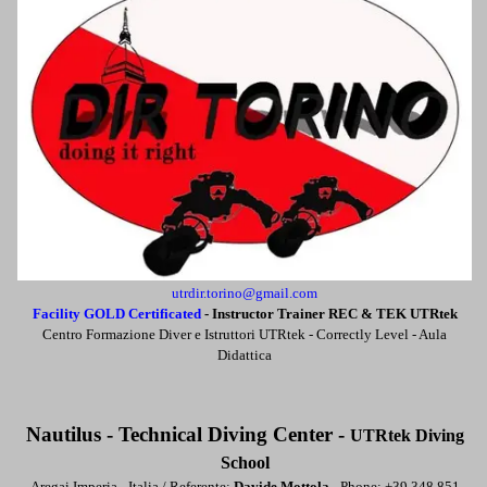
utrdir.torino@gmail.com
Facility GOLD Certificated
-
Instructor
Trainer REC & TEK UTRtek
Centro Formazione Diver e Istruttori UTRtek - Correctly Level -
Aula
Didattica
Nautilus - Technical Diving Center -
UTRtek Diving
School
Aregai Imperia - Italia / Referente:
Davide Mottola
- Phone: +39 348 851