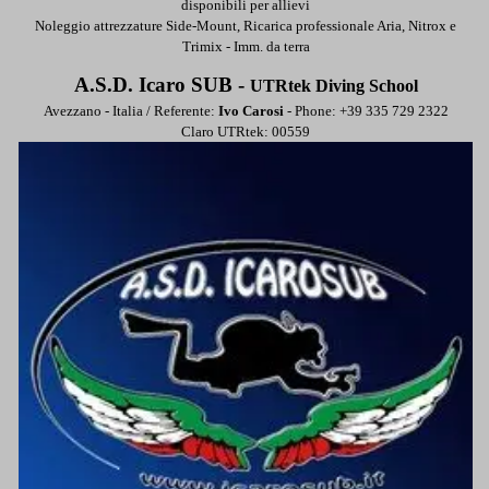
disponibili per allievi
Noleggio attrezzature Side-Mount, Ricarica professionale Aria, Nitrox e
Trimix - Imm. da terra
A.S.D. Icaro SUB -
UTRtek Diving School
Avezzano - Italia / Referente:
Ivo Carosi
- Phone: +39
335 729 2322
Claro UTRtek: 00559