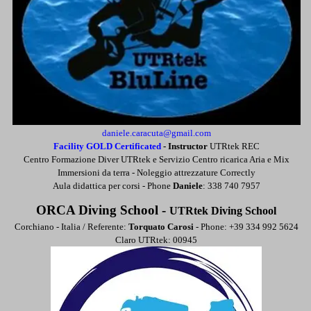
daniele.caracuta@gmail.com
Facility GOLD Certificated
-
Instructor
UTRtek REC
Centro Formazione Diver UTRtek e Servizio Centro ricarica Aria e Mix
Immersioni da terra - Noleggio attrezzature Correctly
Aula didattica per corsi - Phone
Daniele
: 338 740 7957
ORCA Diving School -
UTRtek Diving School
Corchiano - Italia / Referente:
Torquato
Carosi
- Phone: +39
334 992 5624
Claro UTRtek: 00945